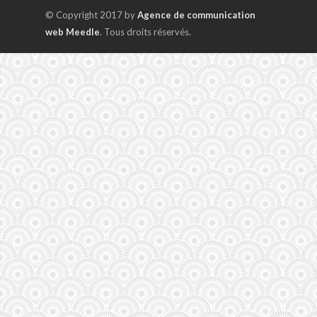
© Copyright 2017 by
Agence de communication
web Meedle
. Tous droits réservés.