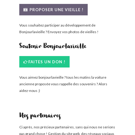
BONJOURLAVIEILLE ?
PROPOSER UNE VIEILLE !
MODÈLES ET MARQUES
Vous souhaitez participer au développement de
Bonjourlavieille ? Envoyez vos photos de vieilles !
COMMENT FONCTIONNE BLV ?
Soutenir Bonjourlavieille
FAITES UN DON !
Vous aimez bonjourlavieille ? tous les matins la voiture
ancienne proposée vous rappelle des souvenirs ? Alors
aidez-nous ;)
Nos partenaires
Ci après, nos précieux partenaires, sans qui nous ne serions
pas grand chose ! Gestion du site web, des réseaux sociaux,