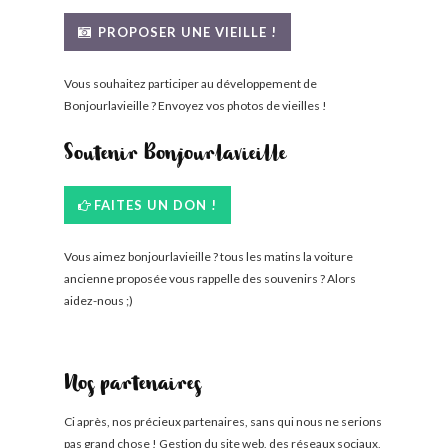
BONJOURLAVIEILLE ?
PROPOSER UNE VIEILLE !
MODÈLES ET MARQUES
Vous souhaitez participer au développement de
Bonjourlavieille ? Envoyez vos photos de vieilles !
COMMENT FONCTIONNE BLV ?
Soutenir Bonjourlavieille
FAITES UN DON !
Vous aimez bonjourlavieille ? tous les matins la voiture
ancienne proposée vous rappelle des souvenirs ? Alors
aidez-nous ;)
Nos partenaires
Ci après, nos précieux partenaires, sans qui nous ne serions
pas grand chose ! Gestion du site web, des réseaux sociaux,