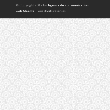
© Copyright 2017 by
Agence de communication
web Meedle
. Tous droits réservés.