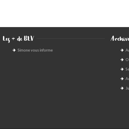
Les + de BLV
Archive
Simone vous informe
A
O
S
A
Ju