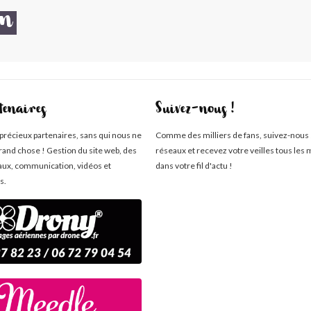
on
tenaires
Suivez-nous !
 précieux partenaires, sans qui nous ne
Comme des milliers de fans, suivez-nous 
rand chose ! Gestion du site web, des
réseaux et recevez votre veilles tous les 
aux, communication, vidéos et
dans votre fil d'actu !
s.