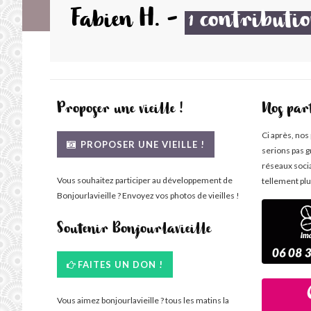
Fabien H.
-
contributi
1
Proposer une vieille !
Nos par
Ci après, nos
PROPOSER UNE VIEILLE !
serions pas g
réseaux soci
Vous souhaitez participer au développement de
tellement plu
Bonjourlavieille ? Envoyez vos photos de vieilles !
Soutenir Bonjourlavieille
FAITES UN DON !
Vous aimez bonjourlavieille ? tous les matins la