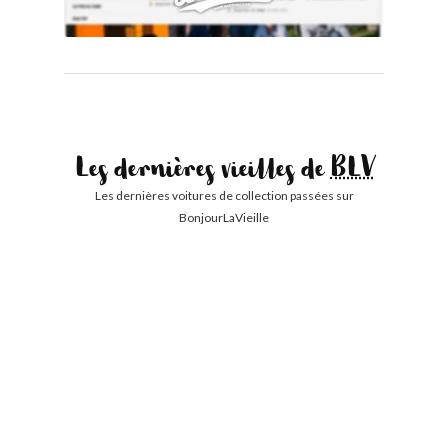
Les dernières vieilles de
BLV
Les dernières voitures de collection passées sur
BonjourLaVieille