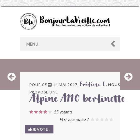
MENU
AU HASARD
POUR CE
14 MAI 2017,
NOUS
Frédéric L.
PROPOSE UNE
ARCHIVES
Alpine A110 berlinette
LES CONTRIBUTEURS
15
votants
Et si vous votiez ?
LE BLOG
JE VOTE !