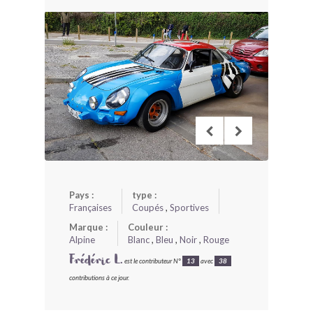
BONJOURLAVIEILLE ?
MODÈLES ET MARQUES
COMMENT FONCTIONNE BLV ?
Pays :
type :
Françaises
Coupés
,
Sportives
Marque :
Couleur :
Alpine
Blanc
,
Bleu
,
Noir
,
Rouge
Frédéric L.
est le contributeur N°
13
avec
38
contributions à ce jour.