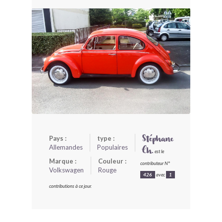
BONJOURLAVIEILLE ?
MODÈLES ET MARQUES
COMMENT FONCTIONNE BLV ?
Pays :
type :
Stéphane
Allemandes
Populaires
Ch.
est le
Marque :
Couleur :
contributeur N°
Volkswagen
Rouge
426
avec
1
contributions à ce jour.