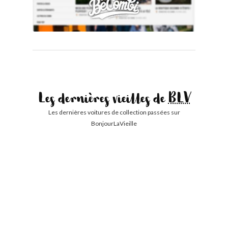
Les dernières vieilles de
BLV
Les dernières voitures de collection passées sur
BonjourLaVieille