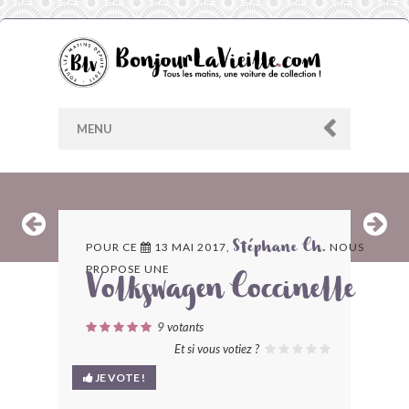
MENU
AU HASARD
POUR CE
13 MAI 2017,
NOUS
Stéphane Ch.
PROPOSE UNE
ARCHIVES
Volkswagen Coccinelle
LES CONTRIBUTEURS
9
votants
Et si vous votiez ?
LE BLOG
JE VOTE !