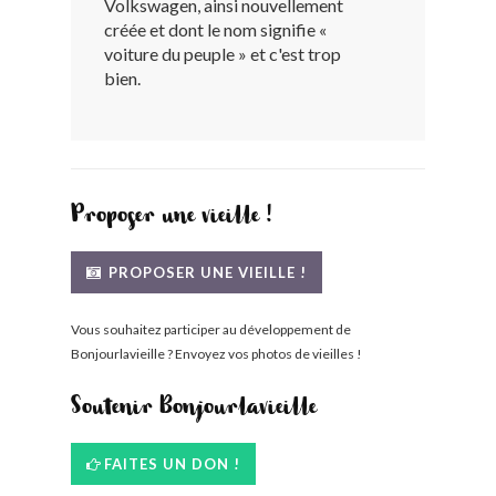
Volkswagen, ainsi nouvellement
BONJOURLAVIEILLE ?
créée et dont le nom signifie «
voiture du peuple » et c'est trop
bien.
MODÈLES ET MARQUES
COMMENT FONCTIONNE BLV ?
Proposer une vieille !
PROPOSER UNE VIEILLE !
Vous souhaitez participer au développement de
Bonjourlavieille ? Envoyez vos photos de vieilles !
Soutenir Bonjourlavieille
FAITES UN DON !