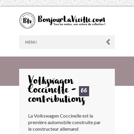
MENU
AU HASARD
Volkswagen
Coccinelle -
ARCHIVES
66
contributions
LES CONTRIBUTEURS
La Volkswagen Coccinelle est la
première automobile construite par
LE BLOG
le constructeur allemand