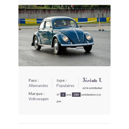
BONJOURLAVIEILLE ?
MODÈLES ET MARQUES
COMMENT FONCTIONNE BLV ?
Pays :
type :
Jérôme T.
Allemandes
Populaires
est le contributeur
Marque :
N°
1
avec
288
contributions à ce
Volkswagen
jour.