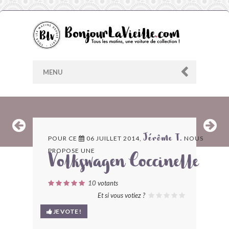
MENU
AU HASARD
POUR CE
06 JUILLET 2014,
NOUS
Jérôme T.
PROPOSE UNE
ARCHIVES
Volkswagen Coccinelle
LES CONTRIBUTEURS
10
votants
Et si vous votiez ?
LE BLOG
JE VOTE !