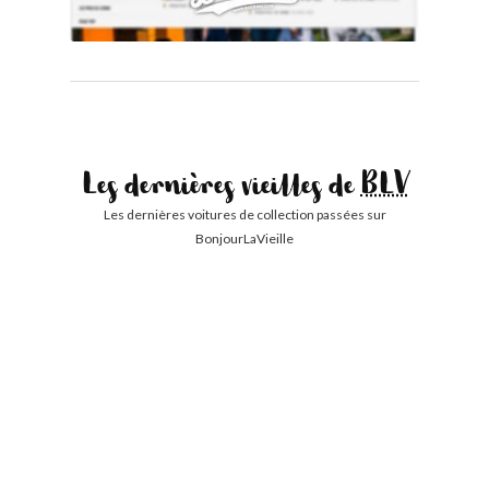
Les dernières vieilles de
BLV
Les dernières voitures de collection passées sur
BonjourLaVieille