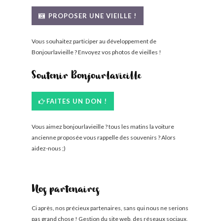
BONJOURLAVIEILLE ?
PROPOSER UNE VIEILLE !
MODÈLES ET MARQUES
Vous souhaitez participer au développement de
Bonjourlavieille ? Envoyez vos photos de vieilles !
COMMENT FONCTIONNE BLV ?
Soutenir Bonjourlavieille
FAITES UN DON !
Vous aimez bonjourlavieille ? tous les matins la voiture
ancienne proposée vous rappelle des souvenirs ? Alors
aidez-nous ;)
Nos partenaires
Ci après, nos précieux partenaires, sans qui nous ne serions
pas grand chose ! Gestion du site web, des réseaux sociaux,