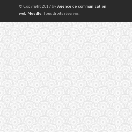
© Copyright 2017 by
Agence de communication
web Meedle
. Tous droits réservés.