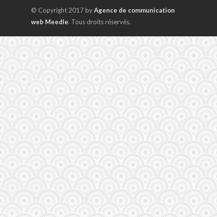
© Copyright 2017 by
Agence de communication
web Meedle
. Tous droits réservés.