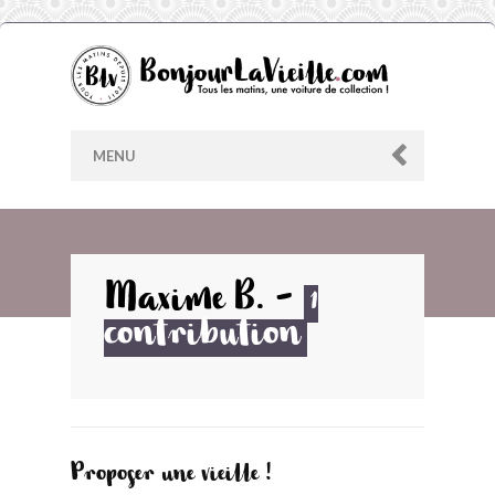
MENU
AU HASARD
Maxime B.
-
1
contribution
ARCHIVES
LES CONTRIBUTEURS
LE BLOG
Proposer une vieille !