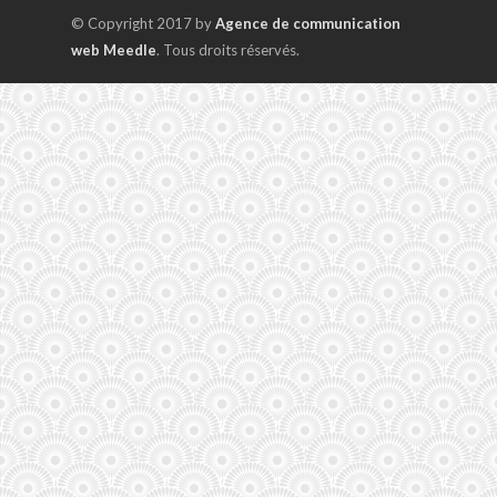
© Copyright 2017 by
Agence de communication
web Meedle
. Tous droits réservés.