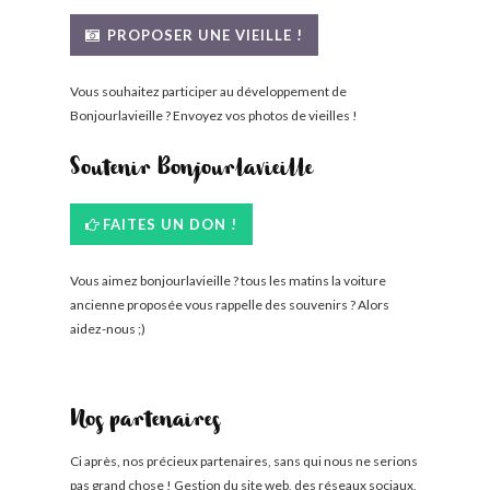
BONJOURLAVIEILLE ?
PROPOSER UNE VIEILLE !
MODÈLES ET MARQUES
Vous souhaitez participer au développement de
Bonjourlavieille ? Envoyez vos photos de vieilles !
COMMENT FONCTIONNE BLV ?
Soutenir Bonjourlavieille
FAITES UN DON !
Vous aimez bonjourlavieille ? tous les matins la voiture
ancienne proposée vous rappelle des souvenirs ? Alors
aidez-nous ;)
Nos partenaires
Ci après, nos précieux partenaires, sans qui nous ne serions
pas grand chose ! Gestion du site web, des réseaux sociaux,