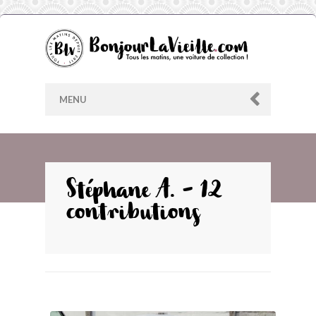
MENU
AU HASARD
Stéphane A. - 12
contributions
ARCHIVES
LES CONTRIBUTEURS
LE BLOG