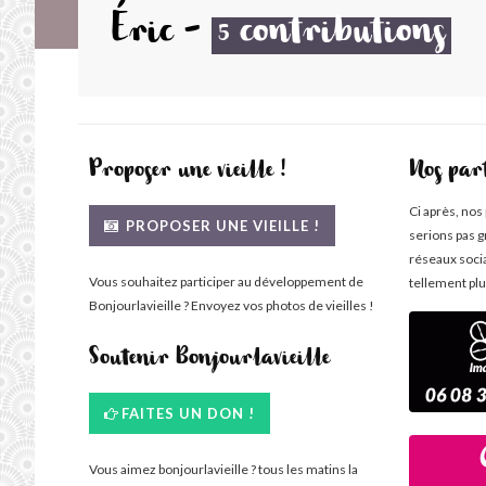
Éric
-
contributions
5
Proposer une vieille !
Nos par
Ci après, nos
PROPOSER UNE VIEILLE !
serions pas g
réseaux soci
Vous souhaitez participer au développement de
tellement plu
Bonjourlavieille ? Envoyez vos photos de vieilles !
Soutenir Bonjourlavieille
FAITES UN DON !
Vous aimez bonjourlavieille ? tous les matins la