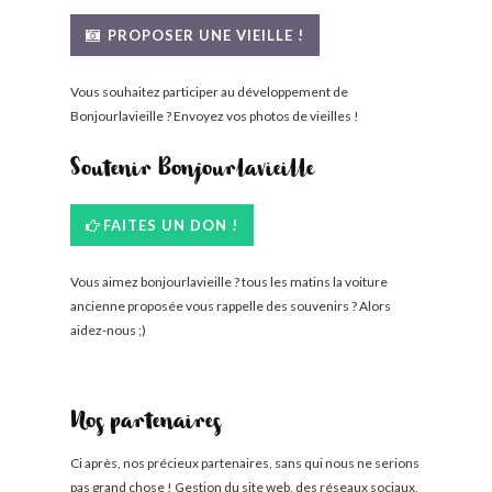
BONJOURLAVIEILLE ?
PROPOSER UNE VIEILLE !
MODÈLES ET MARQUES
Vous souhaitez participer au développement de
Bonjourlavieille ? Envoyez vos photos de vieilles !
COMMENT FONCTIONNE BLV ?
Soutenir Bonjourlavieille
FAITES UN DON !
Vous aimez bonjourlavieille ? tous les matins la voiture
ancienne proposée vous rappelle des souvenirs ? Alors
aidez-nous ;)
Nos partenaires
Ci après, nos précieux partenaires, sans qui nous ne serions
pas grand chose ! Gestion du site web, des réseaux sociaux,