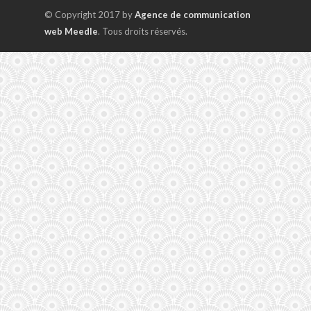
© Copyright 2017 by
Agence de communication
web Meedle
. Tous droits réservés.