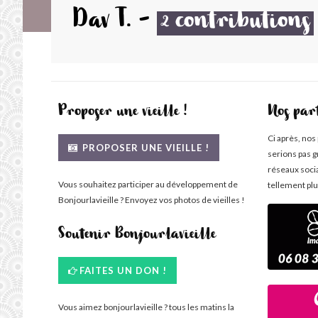
Dav T.
-
contributions
2
Proposer une vieille !
Nos par
Ci après, nos
PROPOSER UNE VIEILLE !
serions pas g
réseaux soci
Vous souhaitez participer au développement de
tellement plu
Bonjourlavieille ? Envoyez vos photos de vieilles !
Soutenir Bonjourlavieille
FAITES UN DON !
Vous aimez bonjourlavieille ? tous les matins la