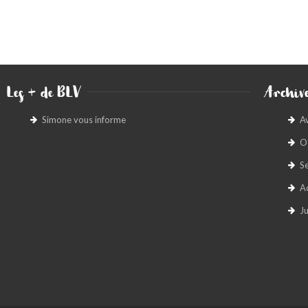
Les + de BLV
Archive
Simone vous informe
A
O
S
A
Ju