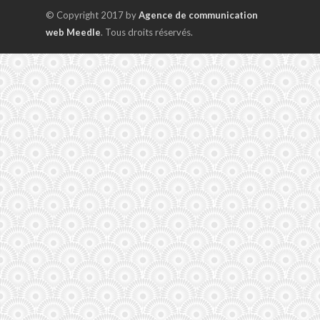
© Copyright 2017 by
Agence de communication
web Meedle
. Tous droits réservés.