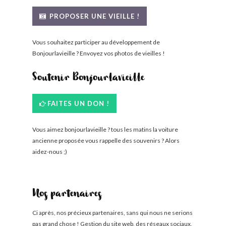
BONJOURLAVIEILLE ?
PROPOSER UNE VIEILLE !
MODÈLES ET MARQUES
Vous souhaitez participer au développement de
Bonjourlavieille ? Envoyez vos photos de vieilles !
COMMENT FONCTIONNE BLV ?
Soutenir Bonjourlavieille
FAITES UN DON !
Vous aimez bonjourlavieille ? tous les matins la voiture
ancienne proposée vous rappelle des souvenirs ? Alors
aidez-nous ;)
Nos partenaires
Ci après, nos précieux partenaires, sans qui nous ne serions
pas grand chose ! Gestion du site web, des réseaux sociaux,