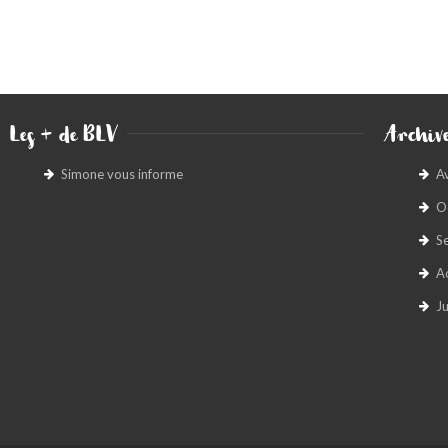
Les + de BLV
Archive
Simone vous informe
A
O
S
A
Ju