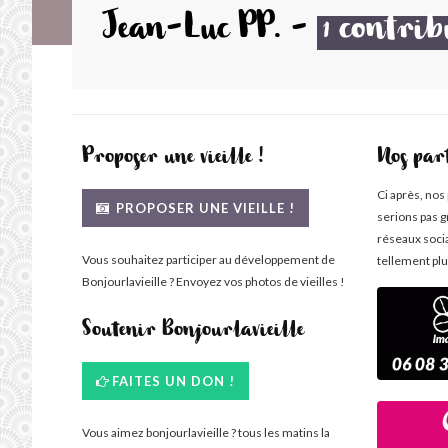
Jean-Luc PP.
-
contrib
1
Proposer une vieille !
Nos par
Ci après, nos
PROPOSER UNE VIEILLE !
serions pas g
réseaux soci
Vous souhaitez participer au développement de
tellement plu
Bonjourlavieille ? Envoyez vos photos de vieilles !
Soutenir Bonjourlavieille
FAITES UN DON !
Vous aimez bonjourlavieille ? tous les matins la