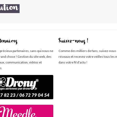
ution
tenaires
Suivez-nous !
 précieux partenaires, sans qui nous ne
Comme des milliers de fans, suivez-nous 
rand chose ! Gestion du site web, des
réseaux et recevez votre veilles tous les 
aux, communication, vidéos et
dans votre fil d'actu !
s.