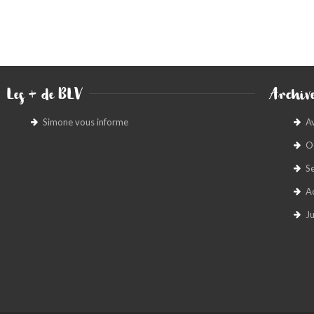
Les + de BLV
Archive
Simone vous informe
A
O
S
A
Ju