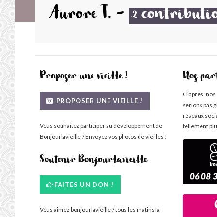
Aurore T.
-
contributi
2
Proposer une vieille !
Nos par
Ci après, nos
PROPOSER UNE VIEILLE !
serions pas g
réseaux soci
Vous souhaitez participer au développement de
tellement plu
Bonjourlavieille ? Envoyez vos photos de vieilles !
Soutenir Bonjourlavieille
FAITES UN DON !
Vous aimez bonjourlavieille ? tous les matins la