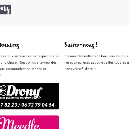
ons
tenaires
Suivez-nous !
 précieux partenaires, sans qui nous ne
Comme des milliers de fans, suivez-nous 
rand chose ! Gestion du site web, des
réseaux et recevez votre veilles tous les 
aux, communication, vidéos et
dans votre fil d'actu !
s.