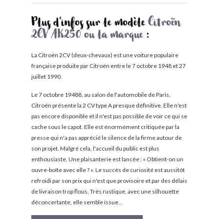
Plus d'infos sur le modèle
Citroën
2CV AK250 ou la marque
:
La Citroën 2CV (deux-chevaux) est une voiture populaire
française produite par Citroën entre le 7 octobre 1948 et 27
juillet 1990.
Le 7 octobre 19488, au salon de l'automobile de Paris,
Citroën présente la 2 CV type A presque définitive. Elle n'est
pas encore disponible et il n'est pas possible de voir ce qui se
cache sous le capot. Elle est énormément critiquée par la
presse qui n'a pas apprécié le silence de la firme autour de
son projet. Malgré cela, l'accueil du public est plus
enthousiaste. Une plaisanterie est lancée : « Obtient-on un
ouvre-boîte avec elle ? ». Le succès de curiosité est aussitôt
refroidi par son prix qui n'est que provisoire et par des délais
de livraison trop flous. Très rustique, avec une silhouette
déconcertante, elle semble issue...