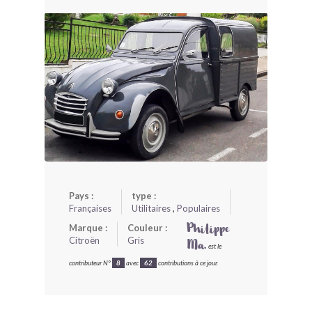
BONJOURLAVIEILLE ?
MODÈLES ET MARQUES
COMMENT FONCTIONNE BLV ?
Pays :
type :
Françaises
Utilitaires
,
Populaires
Marque :
Couleur :
Philippe
Citroën
Gris
Ma.
est le
contributeur N°
8
avec
62
contributions à ce jour.