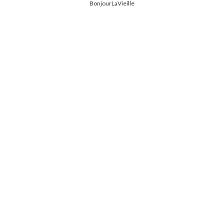
BonjourLaVieille