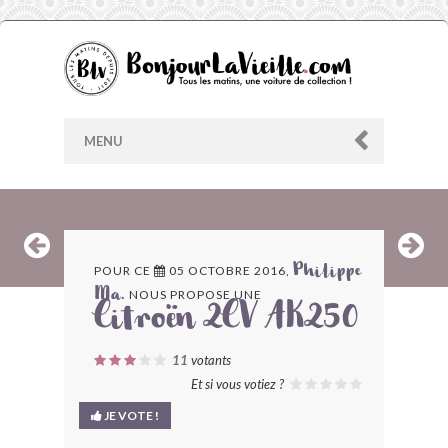
MENU
AU HASARD
POUR CE
05 OCTOBRE 2016,
Philippe
NOUS PROPOSE UNE
Ma.
ARCHIVES
Citroën 2CV AK250
LES CONTRIBUTEURS
11
votants
Et si vous votiez ?
LE BLOG
JE VOTE !