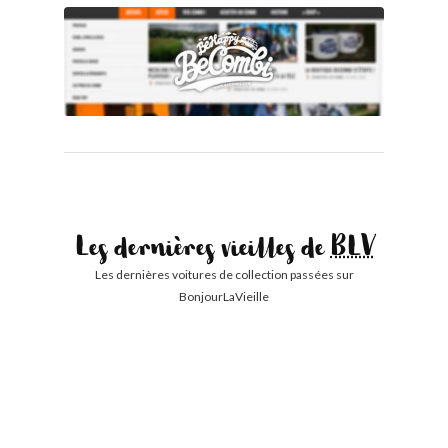
Les dernières vieilles de
BLV
Les dernières voitures de collection passées sur
BonjourLaVieille