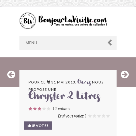
MENU
AU HASARD
POUR CE
31 MAI 2013,
NOUS
Chris
PROPOSE UNE
ARCHIVES
Chrysler 2 Litres
LES CONTRIBUTEURS
11
votants
Et si vous votiez ?
LE BLOG
JE VOTE !