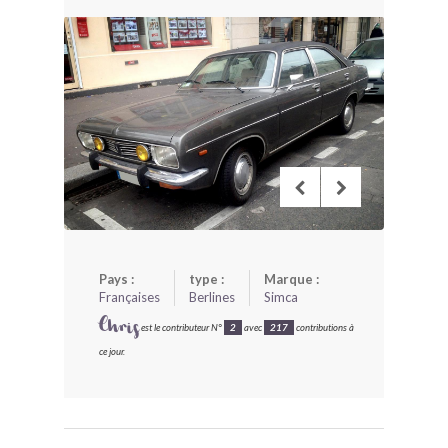
BONJOURLAVIEILLE ?
MODÈLES ET MARQUES
COMMENT FONCTIONNE BLV ?
Pays :
type :
Marque :
Françaises
Berlines
Simca
Chris
est le contributeur N°
2
avec
217
contributions à
ce jour.