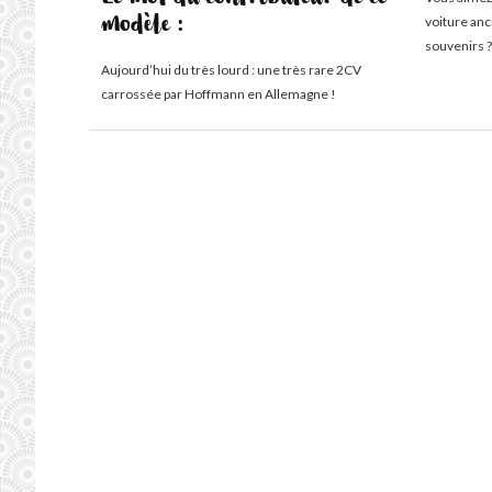
Le mot du contributeur de ce
voiture an
modèle :
souvenirs ?
Aujourd’hui du très lourd : une très rare 2CV
carrossée par Hoffmann en Allemagne !