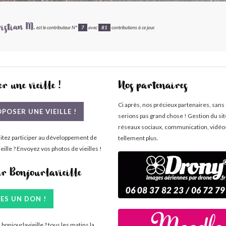
istian M.
est le contributeur N°
7
avec
81
contributions à ce jour.
r une vieille !
Nos partenaires
Ci après, nos précieux partenaires, sans
POSER UNE VIEILLE !
serions pas grand chose ! Gestion du si
réseaux sociaux, communication, vidéo
itez participer au développement de
tellement plus.
eille ? Envoyez vos photos de vieilles !
ir Bonjourlavieille
TES UN DON !
bonjourlavieille ? tous les matins la