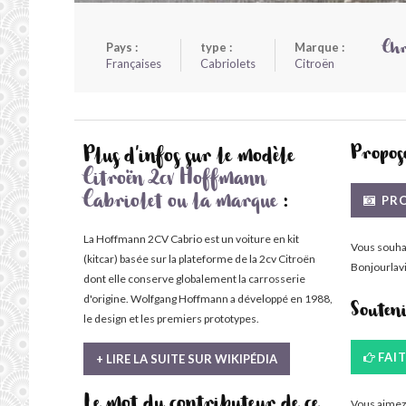
Pays :
type :
Marque :
Chr
Françaises
Cabriolets
Citroën
Propose
Plus d'infos sur le modèle
Citroën 2cv Hoffmann
PRO
Cabriolet ou la marque
:
La Hoffmann 2CV Cabrio est un voiture en kit
Vous souha
(kitcar) basée sur la plateforme de la 2cv Citroën
Bonjourlavi
dont elle conserve globalement la carrosserie
d'origine. Wolfgang Hoffmann a développé en 1988,
Souten
le design et les premiers prototypes.
FAI
+ LIRE LA SUITE SUR WIKIPÉDIA
Vous aimez 