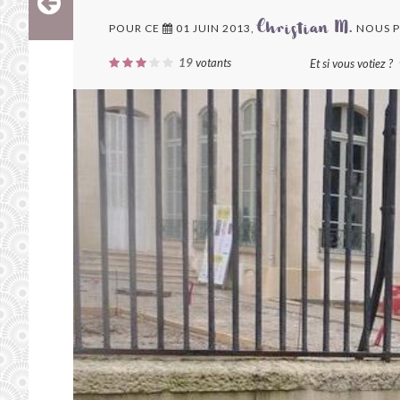
POUR CE
01 JUIN 2013,
NOUS P
Christian M.
19
votants
Et si vous votiez ?