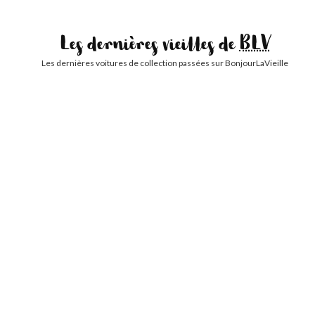
Les dernières vieilles de
BLV
Les dernières voitures de collection passées sur BonjourLaVieille