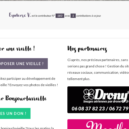
Eymeric V.
est le contributeur N°
183
avec
1
contributions à ce jour.
r une vieille !
Nos partenaires
Ci après, nos précieux partenaires, sans
POSER UNE VIEILLE !
serions pas grand chose ! Gestion du si
réseaux sociaux, communication, vidéo
itez participer au développement de
tellement plus.
eille ? Envoyez vos photos de vieilles !
ir Bonjourlavieille
TES UN DON !
bonjourlavieille ? tous les matins la