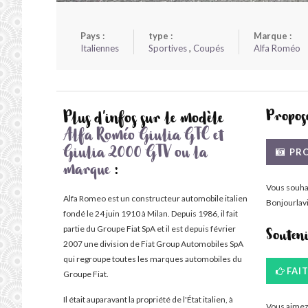
Pays :
type :
Marque :
Italiennes
Sportives
,
Coupés
Alfa Roméo
Propose
Plus d'infos sur le modèle
Alfa Roméo Giulia GTC et
PRO
Giulia 2000 GTV ou la
marque
:
Vous souha
Alfa Romeo est un constructeur automobile italien
Bonjourlavi
fondé le 24 juin 1910 à Milan. Depuis 1986, il fait
partie du Groupe Fiat SpA et il est depuis février
Souten
2007 une division de Fiat Group Automobiles SpA
qui regroupe toutes les marques automobiles du
FAI
Groupe Fiat.
Il était auparavant la propriété de l'État italien, à
Vous aimez 