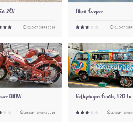
oën 2CV
Mini Cooper
02 OCTOBRE 2018
01 OCTOBRE
-car BMW
Volkswagen Combi T2B To
28 SEPTEMBRE 2018
27 SEPTEMBRE