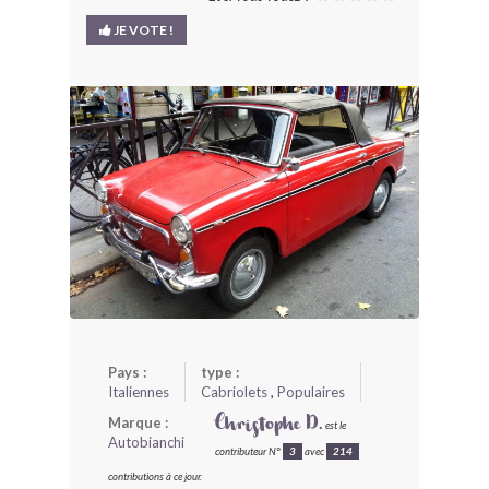
BONJOURLAVIEILLE ?
JE VOTE !
MODÈLES ET MARQUES
COMMENT FONCTIONNE BLV ?
Pays :
type :
Italiennes
Cabriolets
,
Populaires
Marque :
Christophe D.
est le
Autobianchi
contributeur N°
3
avec
214
contributions à ce jour.