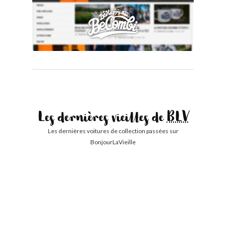
Les dernières vieilles de
BLV
Les dernières voitures de collection passées sur
BonjourLaVieille