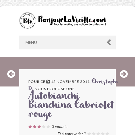
MENU
AU HASARD
POUR CE
12 NOVEMBRE 2011,
Christophe
NOUS PROPOSE UNE
D.
ARCHIVES
Autobianchi
Bianchina Cabriolet
LES CONTRIBUTEURS
rouge
LE BLOG
3
votants
Et si vous votiez ?