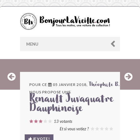
MENU
AU HASARD
POUR CE
05 JANVIER 2018,
Théophile B.
NOUS PROPOSE UNE
ARCHIVES
Renault Juvaquatre
Dauphinoise
LES CONTRIBUTEURS
13
votants
LE BLOG
Et si vous votiez ?
JE VOTE !