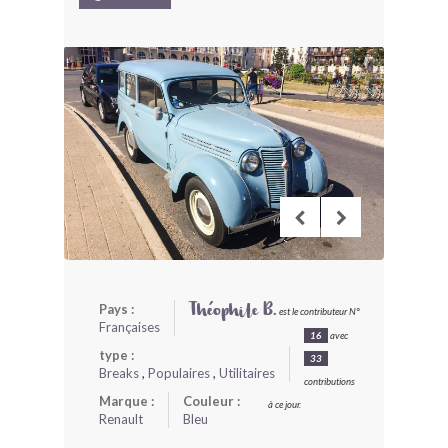
BONJOURLAVIEILLE ?
MODÈLES ET MARQUES
COMMENT FONCTIONNE BLV ?
Pays :
Théophile B.
est le contributeur N°
Françaises
16
avec
type :
33
Breaks
,
Populaires
,
Utilitaires
contributions
Marque :
Couleur :
à ce jour.
Renault
Bleu