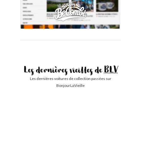
Les dernières vieilles de
BLV
Les dernières voitures de collection passées sur
BonjourLaVieille