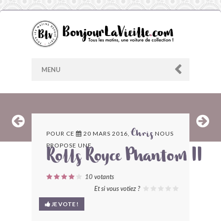
MENU
AU HASARD
POUR CE
20 MARS 2016,
NOUS
Chris
PROPOSE UNE
ARCHIVES
Rolls Royce Phantom II
LES CONTRIBUTEURS
10
votants
Et si vous votiez ?
LE BLOG
JE VOTE !