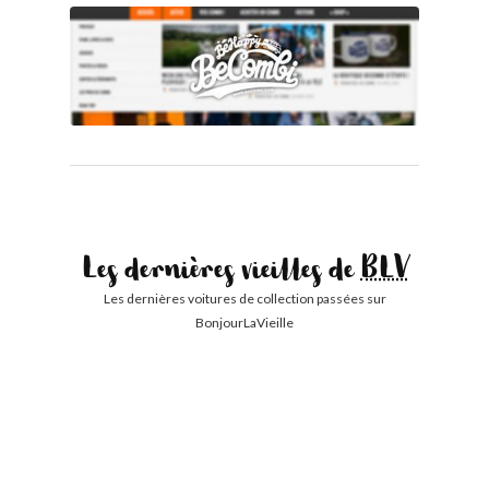
Les dernières vieilles de
BLV
Les dernières voitures de collection passées sur
BonjourLaVieille