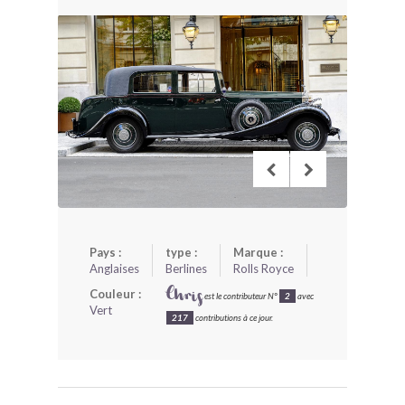
BONJOURLAVIEILLE ?
MODÈLES ET MARQUES
COMMENT FONCTIONNE BLV ?
Pays :
type :
Marque :
Anglaises
Berlines
Rolls Royce
Couleur :
Chris
est le contributeur N°
2
avec
Vert
217
contributions à ce jour.