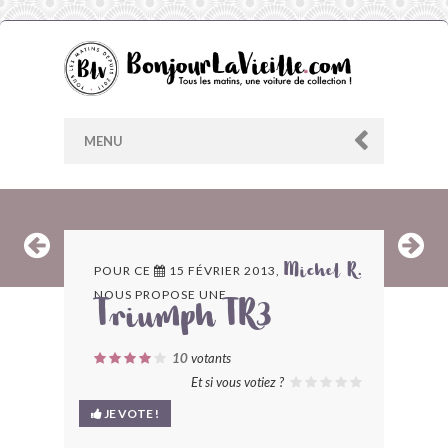
MENU
AU HASARD
POUR CE
15 FÉVRIER 2013,
Michel R.
NOUS PROPOSE UNE
ARCHIVES
Triumph TR3
LES CONTRIBUTEURS
10
votants
Et si vous votiez ?
LE BLOG
JE VOTE !