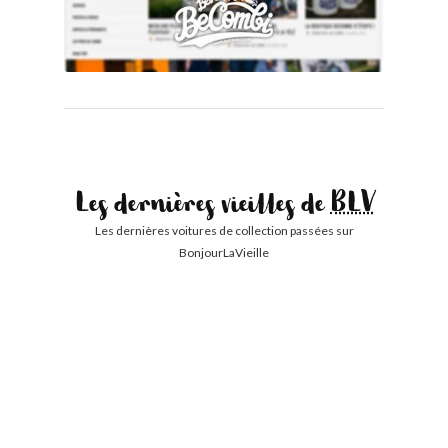
Les dernières vieilles de
BLV
Les dernières voitures de collection passées sur
BonjourLaVieille