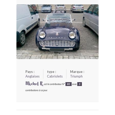
BONJOURLAVIEILLE ?
MODÈLES ET MARQUES
COMMENT FONCTIONNE BLV ?
Pays :
type :
Marque :
Anglaises
Cabriolets
Triumph
Michel R.
est le contributeur N°
80
avec
3
contributions à ce jour.