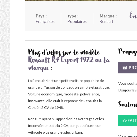
Pays :
type :
Marque :
Ér
Françaises
Populaires
Renault
Propose
Plus d'infos sur le modèle
Renault R4 Export 1972 ou la
PRO
marque
:
La Renault 4 est une petite voiture populaire de
Vous souha
grande diffusion de conception simple et pratique.
Bonjourlavi
Voiture économique, modeste, polyvalente,
innovante, elle était la réponse de Renault à la
Souten
Citroën 2 CV de 1948.
Renault, ayant pu apprécier les avantages et les
FAI
inconvénients de la 2 CV, conçut et fournit un
véhicule plus grand et plus urbain.
Vous aimez 