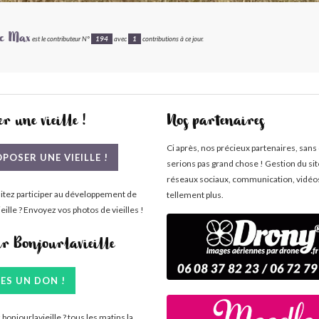
ic Max
est le contributeur N°
194
avec
1
contributions à ce jour.
r une vieille !
Nos partenaires
Ci après, nos précieux partenaires, sans
POSER UNE VIEILLE !
serions pas grand chose ! Gestion du si
réseaux sociaux, communication, vidéo
itez participer au développement de
tellement plus.
eille ? Envoyez vos photos de vieilles !
ir Bonjourlavieille
TES UN DON !
bonjourlavieille ? tous les matins la