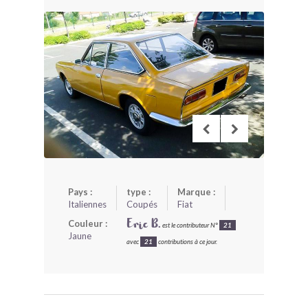
BONJOURLAVIEILLE ?
MODÈLES ET MARQUES
COMMENT FONCTIONNE BLV ?
Pays :
type :
Marque :
Italiennes
Coupés
Fiat
Couleur :
Eric B.
est le contributeur N°
21
Jaune
avec
21
contributions à ce jour.