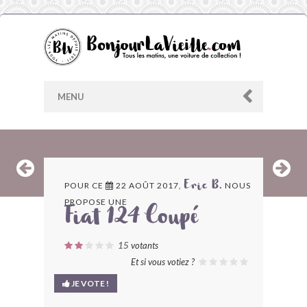
MENU
AU HASARD
POUR CE
22 AOÛT 2017,
NOUS
Eric B.
PROPOSE UNE
ARCHIVES
Fiat 124 Coupé
LES CONTRIBUTEURS
15
votants
Et si vous votiez ?
LE BLOG
JE VOTE !