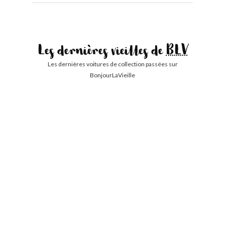
Les dernières vieilles de
BLV
Les dernières voitures de collection passées sur
BonjourLaVieille