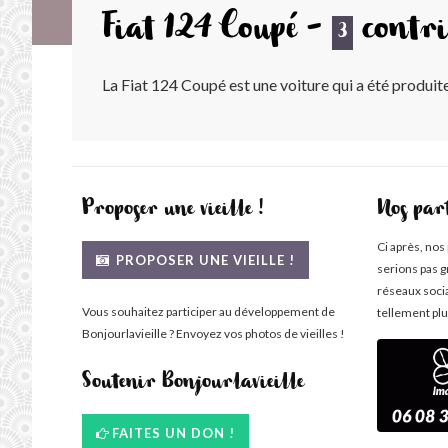
Fiat 124 Coupé -
contri
3
La Fiat 124 Coupé est une voiture qui a été produite 
Proposer une vieille !
Nos par
Ci après, nos
PROPOSER UNE VIEILLE !
serions pas g
réseaux soci
Vous souhaitez participer au développement de
tellement plu
Bonjourlavieille ? Envoyez vos photos de vieilles !
Soutenir Bonjourlavieille
FAITES UN DON !