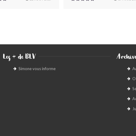
Les + de BLV
Archive
Simone vous informe
A
O
S
A
Ju