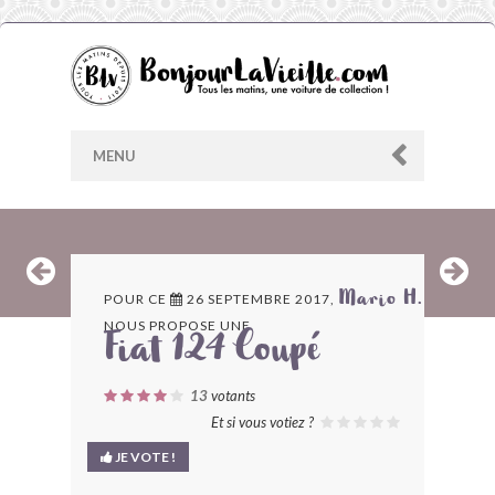
MENU
AU HASARD
POUR CE
26 SEPTEMBRE 2017,
Mario H.
NOUS PROPOSE UNE
ARCHIVES
Fiat 124 Coupé
LES CONTRIBUTEURS
13
votants
Et si vous votiez ?
LE BLOG
JE VOTE !