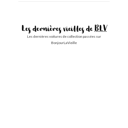
Les dernières vieilles de
BLV
Les dernières voitures de collection passées sur
BonjourLaVieille