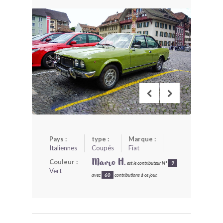
BONJOURLAVIEILLE ?
MODÈLES ET MARQUES
COMMENT FONCTIONNE BLV ?
Pays :
type :
Marque :
Italiennes
Coupés
Fiat
Couleur :
Mario H.
est le contributeur N°
9
Vert
avec
60
contributions à ce jour.