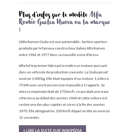
Plus d'infos sur le modèle
Alfa
Roméo Guilia Nuova ou la marque
:
L'Alfa Romeo Giulia est une automobile - berline sportive -
produite par le fameux constructeur italien Alfa Romeo
entre 1962 et 1977 dans sa nouvelle usine d'Arese.
Alfa fut le premier fabricant à mettre un moteur puissant
dans un véhicule de production courante. La Giulia pesait
environ 1 000 kg. Elle était équipée d'un moteur 1,6 litre à
75 kW avec une transmission manuelle à 5 rapports. Sa
vitesse maximale était de 170 km/h, ce qui était une vraie
référence au début des années 1960 et cette voiture est
restée une des plus rapides et sûres à la fin des années
1970. Elle atteignait les 100 km/h départ arrêté en environ
12 secondes.
+ LIRE LA SUITE SUR WIKIPÉDIA