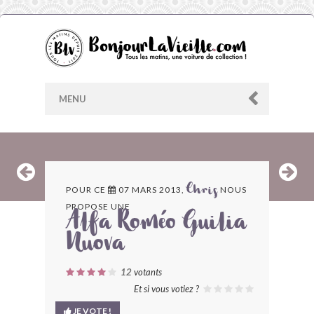
MENU
AU HASARD
POUR CE
07 MARS 2013,
NOUS
Chris
PROPOSE UNE
ARCHIVES
Alfa Roméo Guilia
Nuova
LES CONTRIBUTEURS
12
votants
LE BLOG
Et si vous votiez ?
JE VOTE !