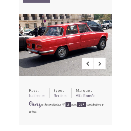
BONJOURLAVIEILLE ?
MODÈLES ET MARQUES
COMMENT FONCTIONNE BLV ?
Pays :
type :
Marque :
Italiennes
Berlines
Alfa Roméo
Chris
est le contributeur N°
2
avec
217
contributions à
ce jour.