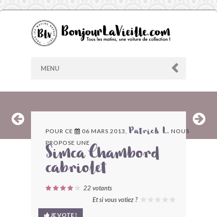
MENU
AU HASARD
POUR CE
06 MARS 2013,
NOUS
Patrick L.
PROPOSE UNE
ARCHIVES
Simca Chambord
cabriolet
LES CONTRIBUTEURS
22
votants
LE BLOG
Et si vous votiez ?
JE VOTE !