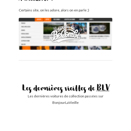
Certains site, on les adore, alors on en parle ;)
Les dernières vieilles de
BLV
Les dernières voitures de collection passées sur
BonjourLaVieille