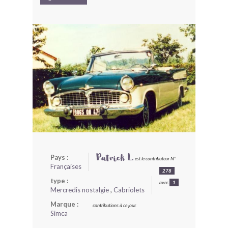
BONJOURLAVIEILLE ?
MODÈLES ET MARQUES
COMMENT FONCTIONNE BLV ?
Pays :
Patrick L.
est le contributeur N°
Françaises
278
type :
avec
1
Mercredis nostalgie
,
Cabriolets
Marque :
contributions à ce jour.
Simca