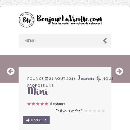
MENU
AU HASARD
POUR CE
31 AOÛT 2016,
NOUS
Joanne G.
PROPOSE UNE
ARCHIVES
Mini
LES CONTRIBUTEURS
8
votants
Et si vous votiez ?
LE BLOG
JE VOTE !