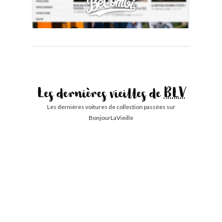
Les dernières vieilles de
BLV
Les dernières voitures de collection passées sur
BonjourLaVieille