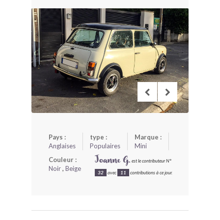
BONJOURLAVIEILLE ?
MODÈLES ET MARQUES
COMMENT FONCTIONNE BLV ?
Pays :
type :
Marque :
Anglaises
Populaires
Mini
Couleur :
Joanne G.
est le contributeur N°
Noir
,
Beige
32
avec
11
contributions à ce jour.