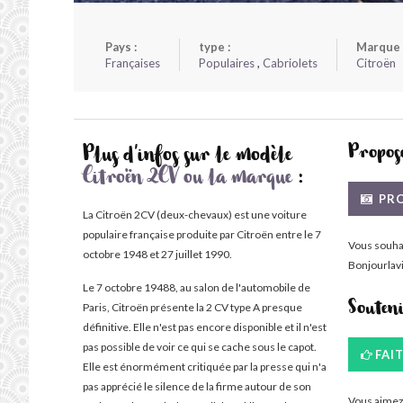
Pays :
type :
Marque 
Françaises
Populaires
,
Cabriolets
Citroën
Propose
Plus d'infos sur le modèle
Citroën 2CV ou la marque
:
PRO
La Citroën 2CV (deux-chevaux) est une voiture
populaire française produite par Citroën entre le 7
Vous souha
octobre 1948 et 27 juillet 1990.
Bonjourlavi
Le 7 octobre 19488, au salon de l'automobile de
Paris, Citroën présente la 2 CV type A presque
Souten
définitive. Elle n'est pas encore disponible et il n'est
pas possible de voir ce qui se cache sous le capot.
FAI
Elle est énormément critiquée par la presse qui n'a
pas apprécié le silence de la firme autour de son
Vous aimez 