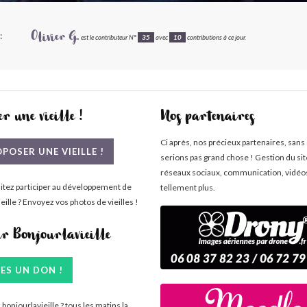
:
Olivier G.
est le contributeur N°
35
avec
10
contributions à ce jour.
r une vieille !
Nos partenaires
Ci après, nos précieux partenaires, sans
POSER UNE VIEILLE !
serions pas grand chose ! Gestion du si
réseaux sociaux, communication, vidéo
itez participer au développement de
tellement plus.
eille ? Envoyez vos photos de vieilles !
ir Bonjourlavieille
TES UN DON !
bonjourlavieille ? tous les matins la