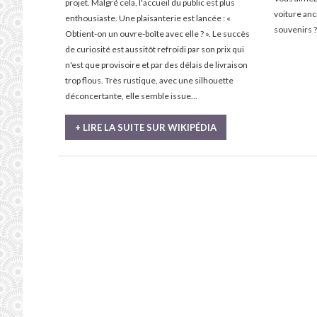
projet. Malgré cela, l'accueil du public est plus
voiture an
enthousiaste. Une plaisanterie est lancée : «
souvenirs ?
Obtient-on un ouvre-boîte avec elle ? ». Le succès
de curiosité est aussitôt refroidi par son prix qui
n'est que provisoire et par des délais de livraison
trop flous. Très rustique, avec une silhouette
déconcertante, elle semble issue...
+ LIRE LA SUITE SUR WIKIPÉDIA