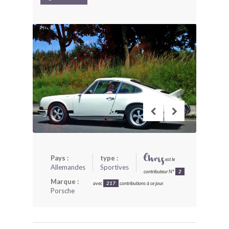
BONJOURLAVIEILLE ?
MODÈLES ET MARQUES
COMMENT FONCTIONNE BLV ?
Pays :
type :
Chris
est le
Allemandes
Sportives
contributeur N°
2
Marque :
avec
217
contributions à ce jour.
Porsche