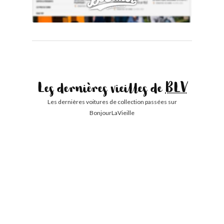
Les dernières vieilles de
BLV
Les dernières voitures de collection passées sur
BonjourLaVieille