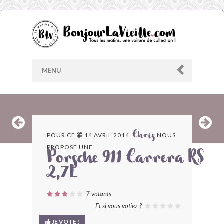
MENU
AU HASARD
POUR CE
14 AVRIL 2014,
NOUS
Chris
PROPOSE UNE
ARCHIVES
Porsche 911 Carrera RS
2,7L
LES CONTRIBUTEURS
7
votants
LE BLOG
Et si vous votiez ?
JE VOTE !