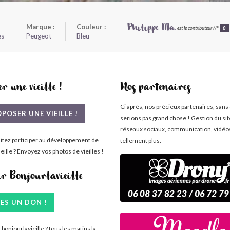
Marque :
Couleur :
Philippe Ma.
est le contributeur N°
8
es
Peugeot
Bleu
r une vieille !
Nos partenaires
Ci après, nos précieux partenaires, sans
POSER UNE VIEILLE !
serions pas grand chose ! Gestion du si
réseaux sociaux, communication, vidéo
itez participer au développement de
tellement plus.
eille ? Envoyez vos photos de vieilles !
ir Bonjourlavieille
TES UN DON !
bonjourlavieille ? tous les matins la