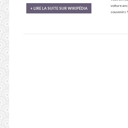
voiture an
+ LIRE LA SUITE SUR WIKIPÉDIA
souvenirs ?