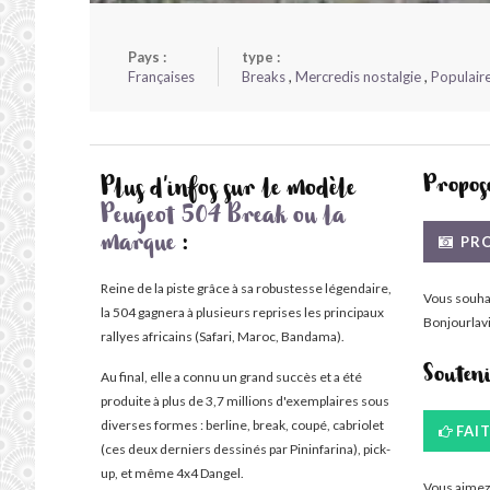
Pays :
type :
Françaises
Breaks
,
Mercredis nostalgie
,
Populair
Propose
Plus d'infos sur le modèle
Peugeot 504 Break ou la
PRO
marque
:
Reine de la piste grâce à sa robustesse légendaire,
Vous souha
la 504 gagnera à plusieurs reprises les principaux
Bonjourlavi
rallyes africains (Safari, Maroc, Bandama).
Souten
Au final, elle a connu un grand succès et a été
produite à plus de 3,7 millions d'exemplaires sous
diverses formes : berline, break, coupé, cabriolet
FAI
(ces deux derniers dessinés par Pininfarina), pick-
up, et même 4x4 Dangel.
Vous aimez 