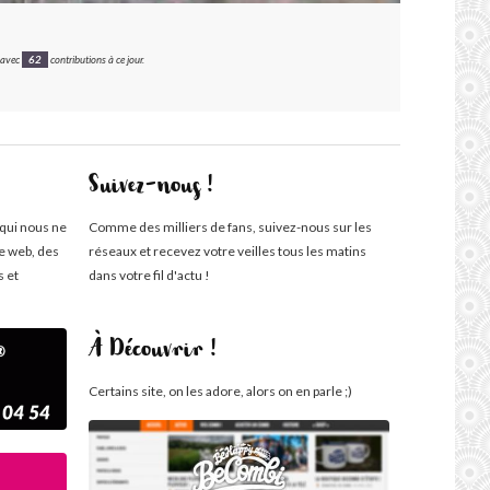
avec
62
contributions à ce jour.
Suivez-nous !
 qui nous ne
Comme des milliers de fans, suivez-nous sur les
te web, des
réseaux et recevez votre veilles tous les matins
s et
dans votre fil d'actu !
À Découvrir !
Certains site, on les adore, alors on en parle ;)