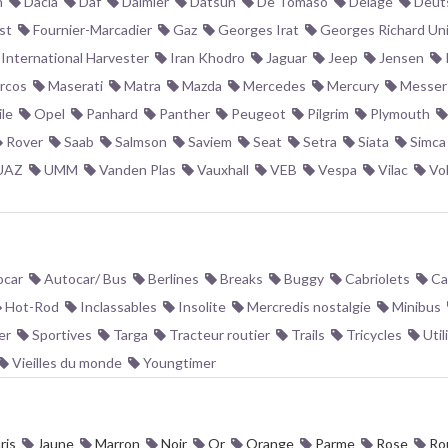
n
Dacia
Daf
Daimler
Datsun
De Tomaso
Delage
Deut
st
Fournier-Marcadier
Gaz
Georges Irat
Georges Richard Un
International Harvester
Iran Khodro
Jaguar
Jeep
Jensen
rcos
Maserati
Matra
Mazda
Mercedes
Mercury
Messer
le
Opel
Panhard
Panther
Peugeot
Pilgrim
Plymouth
Rover
Saab
Salmson
Saviem
Seat
Setra
Siata
Simca
UAZ
UMM
Vanden Plas
Vauxhall
VEB
Vespa
Vilac
Vo
car
Autocar/ Bus
Berlines
Breaks
Buggy
Cabriolets
Ca
Hot-Rod
Inclassables
Insolite
Mercredis nostalgie
Minibus
er
Sportives
Targa
Tracteur routier
Trails
Tricycles
Util
Vieilles du monde
Youngtimer
ris
Jaune
Marron
Noir
Or
Orange
Parme
Rose
Ro