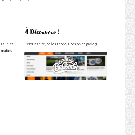
À Découvrir !
s sur les
Certains site, on les adore, alors on en parle ;)
s matins