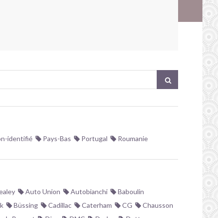
!
n-identifié
Pays-Bas
Portugal
Roumanie
ealey
Auto Union
Autobianchi
Baboulin
k
Büssing
Cadillac
Caterham
CG
Chausson