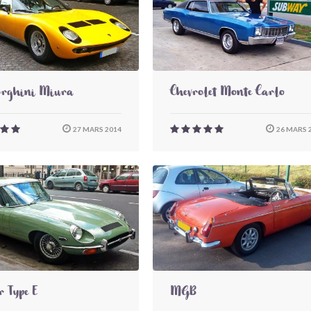
rghini Miura
Chevrolet Monte Carlo
27 MARS 2014
26 MARS 
 Type E
MGB