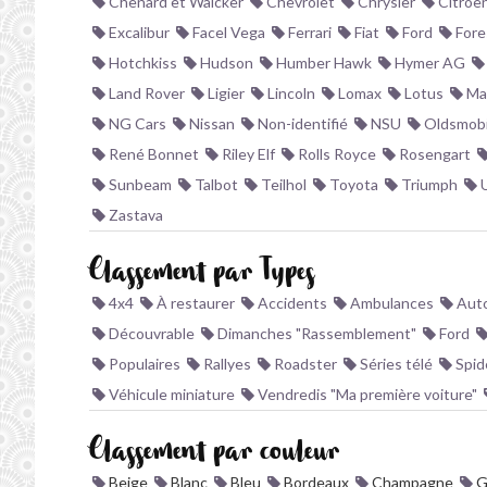
Chenard et Walcker
Chevrolet
Chrysler
Citroë
Excalibur
Facel Vega
Ferrari
Fiat
Ford
Fore
Hotchkiss
Hudson
Humber Hawk
Hymer AG
Land Rover
Ligier
Lincoln
Lomax
Lotus
Ma
NG Cars
Nissan
Non-identifié
NSU
Oldsmobi
René Bonnet
Riley Elf
Rolls Royce
Rosengart
Sunbeam
Talbot
Teilhol
Toyota
Triumph
Zastava
Classement par Types
4x4
À restaurer
Accidents
Ambulances
Auto
Découvrable
Dimanches "Rassemblement"
Ford
Populaires
Rallyes
Roadster
Séries télé
Spid
Véhicule miniature
Vendredis "Ma première voiture"
Classement par couleur
Beige
Blanc
Bleu
Bordeaux
Champagne
G