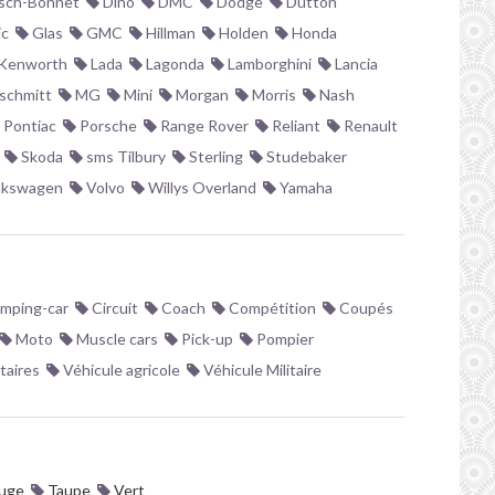
sch-Bonnet
Dino
DMC
Dodge
Dutton
ic
Glas
GMC
Hillman
Holden
Honda
Kenworth
Lada
Lagonda
Lamborghini
Lancia
schmitt
MG
Mini
Morgan
Morris
Nash
Pontiac
Porsche
Range Rover
Reliant
Renault
Skoda
sms Tilbury
Sterling
Studebaker
lkswagen
Volvo
Willys Overland
Yamaha
mping-car
Circuit
Coach
Compétition
Coupés
Moto
Muscle cars
Pick-up
Pompier
itaires
Véhicule agricole
Véhicule Militaire
uge
Taupe
Vert