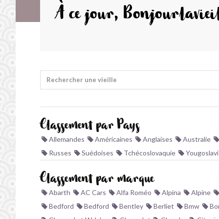
À ce jour, Bonjourlavieil
Rechercher une vieille
Classement par Pays
Allemandes
Américaines
Anglaises
Australie
Russes
Suédoises
Tchécoslovaquie
Yougoslavi
Classement par marque
Abarth
AC Cars
Alfa Roméo
Alpina
Alpine
Bedford
Bedford
Bentley
Berliet
Bmw
Bo