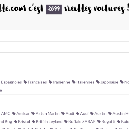
le.com c'est
vieilles voitures 
2699
Espagnoles
Françaises
Iranienne
Italiennes
Japonaise
No
e
AMC
Amilcar
Aston Martin
Audi
Audi
Austin
Austin H
nd Bug
Bristol
British Leyland
Buffalo SARAP
Bugatti
Buic