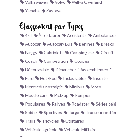
Volkswagen
Volvo
Willys Overland
Yamaha
Zastava
Classement par Types
4x4
À restaurer
Accidents
Ambulances
Autocar
Autocar/ Bus
Berlines
Breaks
Buggy
Cabriolets
Camping-car
Circuit
Coach
Compétition
Coupés
Découvrable
Dimanches "Rassemblement"
Ford
Hot-Rod
Inclassables
Insolite
Mercredis nostalgie
Minibus
Moto
Muscle cars
Pick-up
Pompier
Populaires
Rallyes
Roadster
Séries télé
Spider
Sportives
Targa
Tracteur routier
Trails
Tricycles
Utilitaires
Véhicule agricole
Véhicule Militaire