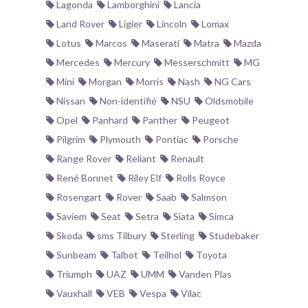
Lagonda
Lamborghini
Lancia
Land Rover
Ligier
Lincoln
Lomax
Lotus
Marcos
Maserati
Matra
Mazda
Mercedes
Mercury
Messerschmitt
MG
Mini
Morgan
Morris
Nash
NG Cars
Nissan
Non-identifié
NSU
Oldsmobile
Opel
Panhard
Panther
Peugeot
Pilgrim
Plymouth
Pontiac
Porsche
Range Rover
Reliant
Renault
René Bonnet
Riley Elf
Rolls Royce
Rosengart
Rover
Saab
Salmson
Saviem
Seat
Setra
Siata
Simca
Skoda
sms Tilbury
Sterling
Studebaker
Sunbeam
Talbot
Teilhol
Toyota
Triumph
UAZ
UMM
Vanden Plas
Vauxhall
VEB
Vespa
Vilac