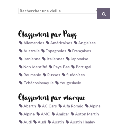
BONJOURLAVIEILLE ?
MODÈLES ET MARQUES
Classement par Pays
COMMENT FONCTIONNE BLV ?
Allemandes
Américaines
Anglaises
Australie
Espagnoles
Françaises
Iranienne
Italiennes
Japonaise
Non-identifié
Pays-Bas
Portugal
Roumanie
Russes
Suédoises
Tchécoslovaquie
Yougoslavie
Classement par marque
Abarth
AC Cars
Alfa Roméo
Alpina
Alpine
AMC
Amilcar
Aston Martin
Audi
Audi
Austin
Austin Healey