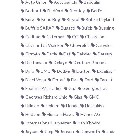
Auto Union
Autobianchi
Baboulin
Bedford
Bedford
Bentley
Berliet
Bmw
Bond Bug
Bristol
British Leyland
Buffalo SARAP
Bugatti
Buick
Büssing
Cadillac
Caterham
CG
Chausson
Chenard et Walcker
Chevrolet
Chrysler
Citroën
Dacia
Daf
Daimler
Datsun
De Tomaso
Delage
Deutsch-Bonnet
Dino
DMC
Dodge
Dutton
Excalibur
Facel Vega
Ferrari
Fiat
Ford
Forest
Fournier-Marcadier
Gaz
Georges Irat
Georges Richard Unic
Glas
GMC
Hillman
Holden
Honda
Hotchkiss
Hudson
Humber Hawk
Hymer AG
International Harvester
Iran Khodro
Jaguar
Jeep
Jensen
Kenworth
Lada