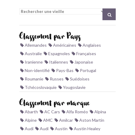
BONJOURLAVIEILLE ?
MODÈLES ET MARQUES
Classement par Pays
COMMENT FONCTIONNE BLV ?
Allemandes
Américaines
Anglaises
Australie
Espagnoles
Françaises
Iranienne
Italiennes
Japonaise
Non-identifié
Pays-Bas
Portugal
Roumanie
Russes
Suédoises
Tchécoslovaquie
Yougoslavie
Classement par marque
Abarth
AC Cars
Alfa Roméo
Alpina
Alpine
AMC
Amilcar
Aston Martin
Audi
Audi
Austin
Austin Healey