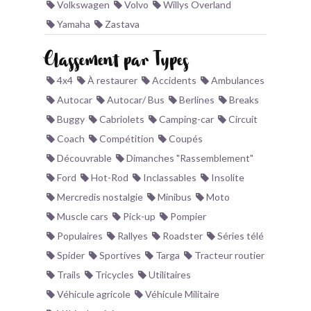
Volkswagen
Volvo
Willys Overland
Yamaha
Zastava
Classement par Types
4x4
À restaurer
Accidents
Ambulances
Autocar
Autocar/ Bus
Berlines
Breaks
Buggy
Cabriolets
Camping-car
Circuit
Coach
Compétition
Coupés
Découvrable
Dimanches "Rassemblement"
Ford
Hot-Rod
Inclassables
Insolite
Mercredis nostalgie
Minibus
Moto
Muscle cars
Pick-up
Pompier
Populaires
Rallyes
Roadster
Séries télé
Spider
Sportives
Targa
Tracteur routier
Trails
Tricycles
Utilitaires
Véhicule agricole
Véhicule Militaire