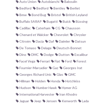
Auto Union
Autobianchi
Baboulin
Bedford
Bedford
Bentley
Berliet
Bmw
Bond Bug
Bristol
British Leyland
Buffalo SARAP
Bugatti
Buick
Büssing
Cadillac
Caterham
CG
Chausson
Chenard et Walcker
Chevrolet
Chrysler
Citroën
Dacia
Daf
Daimler
Datsun
De Tomaso
Delage
Deutsch-Bonnet
Dino
DMC
Dodge
Dutton
Excalibur
Facel Vega
Ferrari
Fiat
Ford
Forest
Fournier-Marcadier
Gaz
Georges Irat
Georges Richard Unic
Glas
GMC
Hillman
Holden
Honda
Hotchkiss
Hudson
Humber Hawk
Hymer AG
International Harvester
Iran Khodro
Jaguar
Jeep
Jensen
Kenworth
Lada