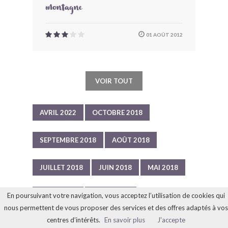
montagne
01 AOÛT 2012
VOIR TOUT
AVRIL 2022
OCTOBRE 2018
SEPTEMBRE 2018
AOÛT 2018
JUILLET 2018
JUIN 2018
MAI 2018
AVRIL 2018
MARS 2018
En poursuivant votre navigation, vous acceptez l’utilisation de cookies qui
nous permettent de vous proposer des services et des offres adaptés à vos
centres d’intérêts.
En savoir plus
J'accepte
FÉVRIER 2018
JANVIER 2018