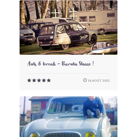
Ami 6 break - Burma Shave !
16 AOÛT 2012