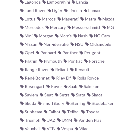
Lagonda
Lamborghini
Lancia
Land Rover
Ligier
Lincoln
Lomax
Lotus
Marcos
Maserati
Matra
Mazda
Mercedes
Mercury
Messerschmitt
MG
Mini
Morgan
Morris
Nash
NG Cars
Nissan
Non-identifié
NSU
Oldsmobile
Opel
Panhard
Panther
Peugeot
Pilgrim
Plymouth
Pontiac
Porsche
Range Rover
Reliant
Renault
René Bonnet
Riley Elf
Rolls Royce
Rosengart
Rover
Saab
Salmson
Saviem
Seat
Setra
Siata
Simca
Skoda
sms Tilbury
Sterling
Studebaker
Sunbeam
Talbot
Teilhol
Toyota
Triumph
UAZ
UMM
Vanden Plas
Vauxhall
VEB
Vespa
Vilac