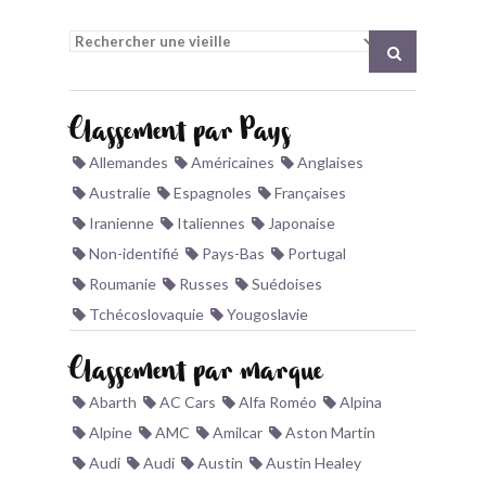
BONJOURLAVIEILLE ?
MODÈLES ET MARQUES
Classement par Pays
COMMENT FONCTIONNE BLV ?
Allemandes
Américaines
Anglaises
Australie
Espagnoles
Françaises
Iranienne
Italiennes
Japonaise
Non-identifié
Pays-Bas
Portugal
Roumanie
Russes
Suédoises
Tchécoslovaquie
Yougoslavie
Classement par marque
Abarth
AC Cars
Alfa Roméo
Alpina
Alpine
AMC
Amilcar
Aston Martin
Audi
Audi
Austin
Austin Healey