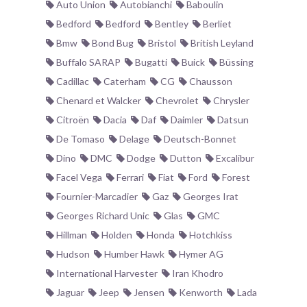
Auto Union
Autobianchi
Baboulin
Bedford
Bedford
Bentley
Berliet
Bmw
Bond Bug
Bristol
British Leyland
Buffalo SARAP
Bugatti
Buick
Büssing
Cadillac
Caterham
CG
Chausson
Chenard et Walcker
Chevrolet
Chrysler
Citroën
Dacia
Daf
Daimler
Datsun
De Tomaso
Delage
Deutsch-Bonnet
Dino
DMC
Dodge
Dutton
Excalibur
Facel Vega
Ferrari
Fiat
Ford
Forest
Fournier-Marcadier
Gaz
Georges Irat
Georges Richard Unic
Glas
GMC
Hillman
Holden
Honda
Hotchkiss
Hudson
Humber Hawk
Hymer AG
International Harvester
Iran Khodro
Jaguar
Jeep
Jensen
Kenworth
Lada