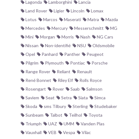
Lagonda
Lamborghini
Lancia
Land Rover
Ligier
Lincoln
Lomax
Lotus
Marcos
Maserati
Matra
Mazda
Mercedes
Mercury
Messerschmitt
MG
Mini
Morgan
Morris
Nash
NG Cars
Nissan
Non-identifié
NSU
Oldsmobile
Opel
Panhard
Panther
Peugeot
Pilgrim
Plymouth
Pontiac
Porsche
Range Rover
Reliant
Renault
René Bonnet
Riley Elf
Rolls Royce
Rosengart
Rover
Saab
Salmson
Saviem
Seat
Setra
Siata
Simca
Skoda
sms Tilbury
Sterling
Studebaker
Sunbeam
Talbot
Teilhol
Toyota
Triumph
UAZ
UMM
Vanden Plas
Vauxhall
VEB
Vespa
Vilac