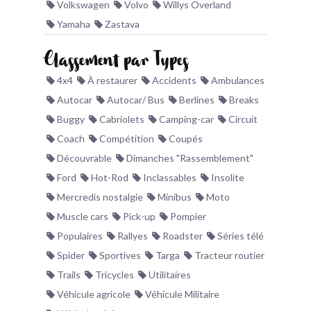
Volkswagen
Volvo
Willys Overland
Yamaha
Zastava
Classement par Types
4x4
À restaurer
Accidents
Ambulances
Autocar
Autocar/ Bus
Berlines
Breaks
Buggy
Cabriolets
Camping-car
Circuit
Coach
Compétition
Coupés
Découvrable
Dimanches "Rassemblement"
Ford
Hot-Rod
Inclassables
Insolite
Mercredis nostalgie
Minibus
Moto
Muscle cars
Pick-up
Pompier
Populaires
Rallyes
Roadster
Séries télé
Spider
Sportives
Targa
Tracteur routier
Trails
Tricycles
Utilitaires
Véhicule agricole
Véhicule Militaire