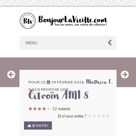
MENU
AU HASARD
POUR CE
19 FÉVRIER 2014,
Mathieu E.
NOUS PROPOSE UNE
ARCHIVES
Citroën AMI 8
LES CONTRIBUTEURS
12
votants
Et si vous votiez ?
LE BLOG
JE VOTE !