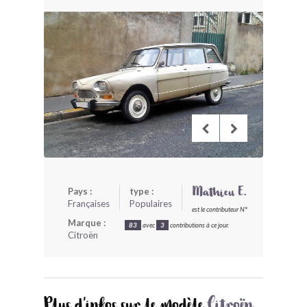
BONJOURLAVIEILLE ?
MODÈLES ET MARQUES
COMMENT FONCTIONNE BLV ?
Pays :
type :
Mathieu E.
Françaises
Populaires
est le contributeur N°
Marque :
83
avec
3
contributions à ce jour.
Citroën