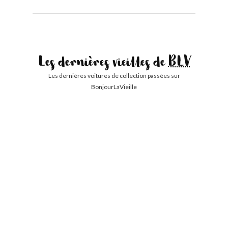
Les dernières vieilles de
BLV
Les dernières voitures de collection passées sur
BonjourLaVieille