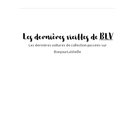
Les dernières vieilles de
BLV
Les dernières voitures de collection passées sur
BonjourLaVieille