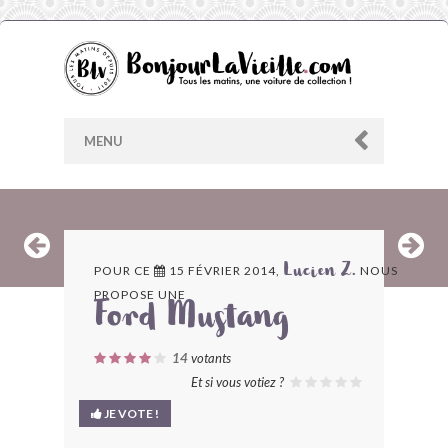
MENU
AU HASARD
POUR CE
15 FÉVRIER 2014,
NOUS
Lucien Z.
PROPOSE UNE
ARCHIVES
Ford Mustang
LES CONTRIBUTEURS
14
votants
Et si vous votiez ?
LE BLOG
JE VOTE !