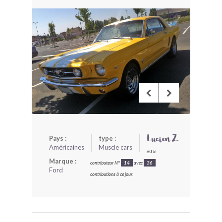
BONJOURLAVIEILLE ?
MODÈLES ET MARQUES
COMMENT FONCTIONNE BLV ?
Pays :
type :
Lucien Z.
Américaines
Muscle cars
est le
Marque :
contributeur N°
14
avec
36
Ford
contributions à ce jour.