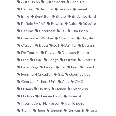
Auto Union
Autobianchi
Baboulin
Bedford
Bedford
Bentley
Berliet
Bmw
Bond Bug
Bristol
British Leyland
Buffalo SARAP
Bugatti
Buick
Büssing
Cadillac
Caterham
CG
Chausson
Chenard et Walcker
Chevrolet
Chrysler
Citroën
Dacia
Daf
Daimler
Datsun
De Tomaso
Delage
Deutsch-Bonnet
Dino
DMC
Dodge
Dutton
Excalibur
Facel Vega
Ferrari
Fiat
Ford
Forest
Fournier-Marcadier
Gaz
Georges Irat
Georges Richard Unic
Glas
GMC
Hillman
Holden
Honda
Hotchkiss
Hudson
Humber Hawk
Hymer AG
International Harvester
Iran Khodro
Jaguar
Jeep
Jensen
Kenworth
Lada