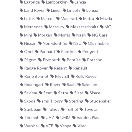
Lagonda
Lamborghini
Lancia
Land Rover
Ligier
Lincoln
Lomax
Lotus
Marcos
Maserati
Matra
Mazda
Mercedes
Mercury
Messerschmitt
MG
Mini
Morgan
Morris
Nash
NG Cars
Nissan
Non-identifié
NSU
Oldsmobile
Opel
Panhard
Panther
Peugeot
Pilgrim
Plymouth
Pontiac
Porsche
Range Rover
Reliant
Renault
René Bonnet
Riley Elf
Rolls Royce
Rosengart
Rover
Saab
Salmson
Saviem
Seat
Setra
Siata
Simca
Skoda
sms Tilbury
Sterling
Studebaker
Sunbeam
Talbot
Teilhol
Toyota
Triumph
UAZ
UMM
Vanden Plas
Vauxhall
VEB
Vespa
Vilac