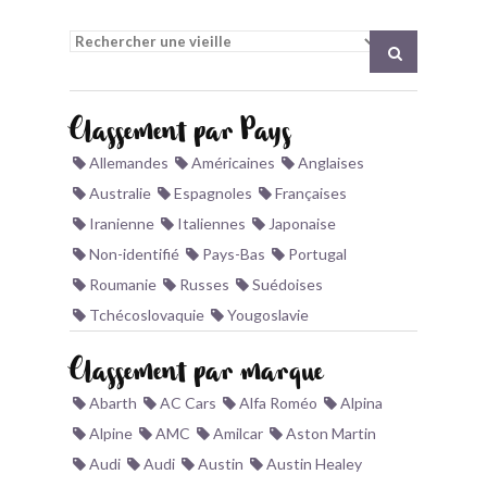
BONJOURLAVIEILLE ?
MODÈLES ET MARQUES
Classement par Pays
COMMENT FONCTIONNE BLV ?
Allemandes
Américaines
Anglaises
Australie
Espagnoles
Françaises
Iranienne
Italiennes
Japonaise
Non-identifié
Pays-Bas
Portugal
Roumanie
Russes
Suédoises
Tchécoslovaquie
Yougoslavie
Classement par marque
Abarth
AC Cars
Alfa Roméo
Alpina
Alpine
AMC
Amilcar
Aston Martin
Audi
Audi
Austin
Austin Healey