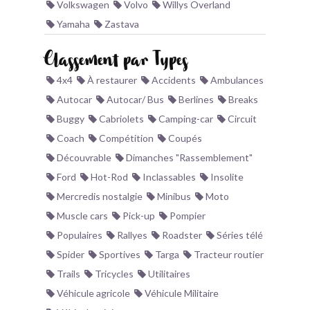
Volkswagen
Volvo
Willys Overland
Yamaha
Zastava
Classement par Types
4x4
À restaurer
Accidents
Ambulances
Autocar
Autocar/ Bus
Berlines
Breaks
Buggy
Cabriolets
Camping-car
Circuit
Coach
Compétition
Coupés
Découvrable
Dimanches "Rassemblement"
Ford
Hot-Rod
Inclassables
Insolite
Mercredis nostalgie
Minibus
Moto
Muscle cars
Pick-up
Pompier
Populaires
Rallyes
Roadster
Séries télé
Spider
Sportives
Targa
Tracteur routier
Trails
Tricycles
Utilitaires
Véhicule agricole
Véhicule Militaire