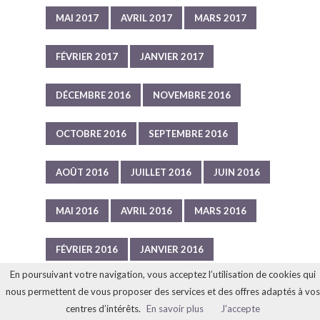
MAI 2017
AVRIL 2017
MARS 2017
FÉVRIER 2017
JANVIER 2017
DÉCEMBRE 2016
NOVEMBRE 2016
OCTOBRE 2016
SEPTEMBRE 2016
AOÛT 2016
JUILLET 2016
JUIN 2016
MAI 2016
AVRIL 2016
MARS 2016
FÉVRIER 2016
JANVIER 2016
En poursuivant votre navigation, vous acceptez l’utilisation de cookies qui
DÉCEMBRE 2015
NOVEMBRE 2015
nous permettent de vous proposer des services et des offres adaptés à vos
centres d’intérêts.
En savoir plus
J'accepte