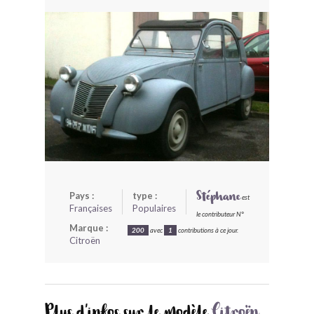
BONJOURLAVIEILLE ?
MODÈLES ET MARQUES
COMMENT FONCTIONNE BLV ?
Pays :
type :
Stéphane
est
Françaises
Populaires
le contributeur N°
Marque :
200
avec
1
contributions à ce jour.
Citroën