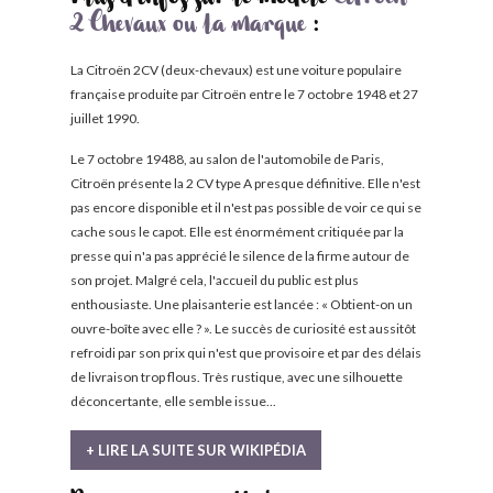
Plus d'infos sur le modèle
Citroën
2 Chevaux ou la marque
:
La Citroën 2CV (deux-chevaux) est une voiture populaire
française produite par Citroën entre le 7 octobre 1948 et 27
juillet 1990.
Le 7 octobre 19488, au salon de l'automobile de Paris,
Citroën présente la 2 CV type A presque définitive. Elle n'est
pas encore disponible et il n'est pas possible de voir ce qui se
cache sous le capot. Elle est énormément critiquée par la
presse qui n'a pas apprécié le silence de la firme autour de
son projet. Malgré cela, l'accueil du public est plus
enthousiaste. Une plaisanterie est lancée : « Obtient-on un
ouvre-boîte avec elle ? ». Le succès de curiosité est aussitôt
refroidi par son prix qui n'est que provisoire et par des délais
de livraison trop flous. Très rustique, avec une silhouette
déconcertante, elle semble issue...
+ LIRE LA SUITE SUR WIKIPÉDIA