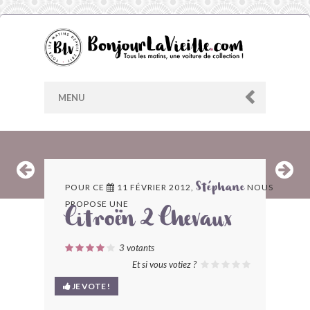
MENU
AU HASARD
POUR CE
11 FÉVRIER 2012,
NOUS
Stéphane
PROPOSE UNE
ARCHIVES
Citroën 2 Chevaux
LES CONTRIBUTEURS
3
votants
Et si vous votiez ?
LE BLOG
JE VOTE !