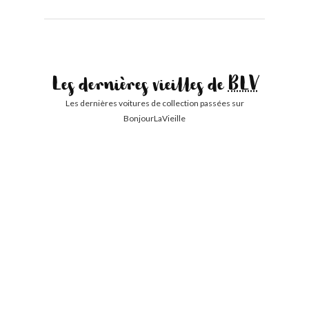
Les dernières vieilles de
BLV
Les dernières voitures de collection passées sur
BonjourLaVieille