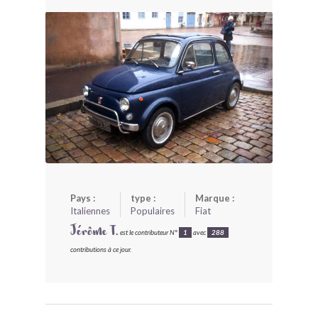
BONJOURLAVIEILLE ?
MODÈLES ET MARQUES
COMMENT FONCTIONNE BLV ?
Pays :
type :
Marque :
Italiennes
Populaires
Fiat
Jérôme T.
est le contributeur N°
1
avec
288
contributions à ce jour.