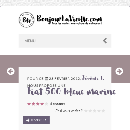
MENU
AU HASARD
POUR CE
23 FÉVRIER 2012,
Jérôme T.
NOUS PROPOSE UNE
ARCHIVES
Fiat 500 bleue marine
LES CONTRIBUTEURS
4
votants
Et si vous votiez ?
LE BLOG
JE VOTE !