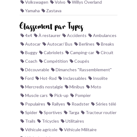
Volkswagen
Volvo
Willys Overland
Yamaha
Zastava
Classement par Types
4x4
À restaurer
Accidents
Ambulances
Autocar
Autocar/ Bus
Berlines
Breaks
Buggy
Cabriolets
Camping-car
Circuit
Coach
Compétition
Coupés
Découvrable
Dimanches "Rassemblement"
Ford
Hot-Rod
Inclassables
Insolite
Mercredis nostalgie
Minibus
Moto
Muscle cars
Pick-up
Pompier
Populaires
Rallyes
Roadster
Séries télé
Spider
Sportives
Targa
Tracteur routier
Trails
Tricycles
Utilitaires
Véhicule agricole
Véhicule Militaire