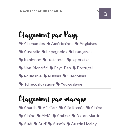
BONJOURLAVIEILLE ?
MODÈLES ET MARQUES
Classement par Pays
COMMENT FONCTIONNE BLV ?
Allemandes
Américaines
Anglaises
Australie
Espagnoles
Françaises
Iranienne
Italiennes
Japonaise
Non-identifié
Pays-Bas
Portugal
Roumanie
Russes
Suédoises
Tchécoslovaquie
Yougoslavie
Classement par marque
Abarth
AC Cars
Alfa Roméo
Alpina
Alpine
AMC
Amilcar
Aston Martin
Audi
Audi
Austin
Austin Healey