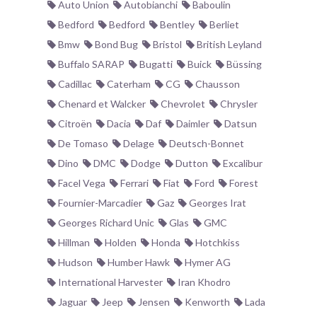
Auto Union
Autobianchi
Baboulin
Bedford
Bedford
Bentley
Berliet
Bmw
Bond Bug
Bristol
British Leyland
Buffalo SARAP
Bugatti
Buick
Büssing
Cadillac
Caterham
CG
Chausson
Chenard et Walcker
Chevrolet
Chrysler
Citroën
Dacia
Daf
Daimler
Datsun
De Tomaso
Delage
Deutsch-Bonnet
Dino
DMC
Dodge
Dutton
Excalibur
Facel Vega
Ferrari
Fiat
Ford
Forest
Fournier-Marcadier
Gaz
Georges Irat
Georges Richard Unic
Glas
GMC
Hillman
Holden
Honda
Hotchkiss
Hudson
Humber Hawk
Hymer AG
International Harvester
Iran Khodro
Jaguar
Jeep
Jensen
Kenworth
Lada