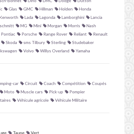
sch-Bonnet
Dino
DMC
Dodge
Dutton
ic
Glas
GMC
Hillman
Holden
Honda
Kenworth
Lada
Lagonda
Lamborghini
Lancia
schmitt
MG
Mini
Morgan
Morris
Nash
Pontiac
Porsche
Range Rover
Reliant
Renault
Skoda
sms Tilbury
Sterling
Studebaker
lkswagen
Volvo
Willys Overland
Yamaha
mping-car
Circuit
Coach
Compétition
Coupés
Moto
Muscle cars
Pick-up
Pompier
itaires
Véhicule agricole
Véhicule Militaire
uge
Taupe
Vert