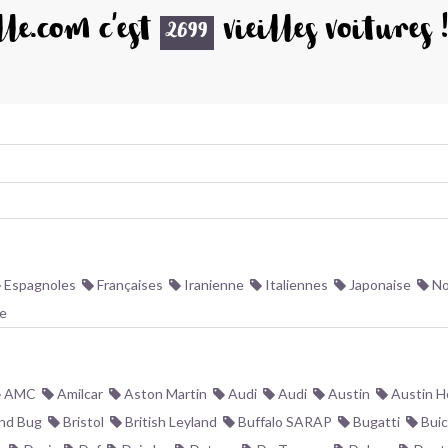
le.com c'est
vieilles voitures 
2699
Espagnoles
Françaises
Iranienne
Italiennes
Japonaise
No
e
AMC
Amilcar
Aston Martin
Audi
Audi
Austin
Austin H
nd Bug
Bristol
British Leyland
Buffalo SARAP
Bugatti
Buic