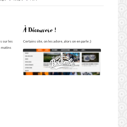
À Découvrir !
s sur les
Certains site, on les adore, alors on en parle ;)
s matins