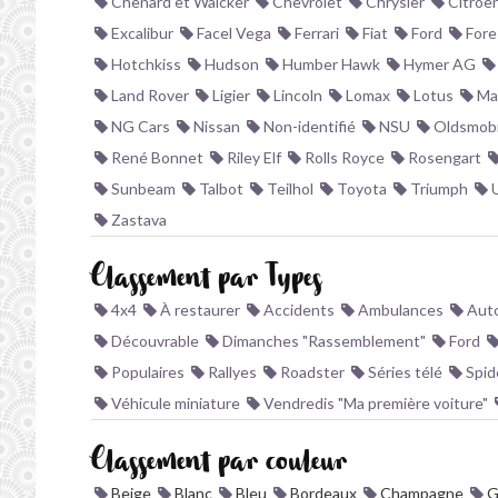
Chenard et Walcker
Chevrolet
Chrysler
Citroë
Excalibur
Facel Vega
Ferrari
Fiat
Ford
Fore
Hotchkiss
Hudson
Humber Hawk
Hymer AG
Land Rover
Ligier
Lincoln
Lomax
Lotus
Ma
NG Cars
Nissan
Non-identifié
NSU
Oldsmobi
René Bonnet
Riley Elf
Rolls Royce
Rosengart
Sunbeam
Talbot
Teilhol
Toyota
Triumph
Zastava
Classement par Types
4x4
À restaurer
Accidents
Ambulances
Auto
Découvrable
Dimanches "Rassemblement"
Ford
Populaires
Rallyes
Roadster
Séries télé
Spid
Véhicule miniature
Vendredis "Ma première voiture"
Classement par couleur
Beige
Blanc
Bleu
Bordeaux
Champagne
G