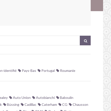
!
n-identifié
Pays-Bas
Portugal
Roumanie
ealey
Auto Union
Autobianchi
Baboulin
k
Büssing
Cadillac
Caterham
CG
Chausson