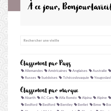
À ce jour, Bonjourlavieil
Rechercher une vieille
Classement par Pays
Allemandes
Américaines
Anglaises
Australie
Russes
Suédoises
Tchécoslovaquie
Yougoslavi
Classement par marque
Abarth
AC Cars
Alfa Roméo
Alpina
Alpine
Bedford
Bedford
Bentley
Berliet
Bmw
Bo