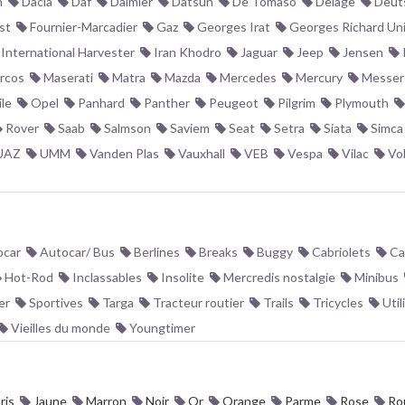
n
Dacia
Daf
Daimler
Datsun
De Tomaso
Delage
Deut
st
Fournier-Marcadier
Gaz
Georges Irat
Georges Richard Un
International Harvester
Iran Khodro
Jaguar
Jeep
Jensen
rcos
Maserati
Matra
Mazda
Mercedes
Mercury
Messer
le
Opel
Panhard
Panther
Peugeot
Pilgrim
Plymouth
Rover
Saab
Salmson
Saviem
Seat
Setra
Siata
Simca
UAZ
UMM
Vanden Plas
Vauxhall
VEB
Vespa
Vilac
Vo
car
Autocar/ Bus
Berlines
Breaks
Buggy
Cabriolets
Ca
Hot-Rod
Inclassables
Insolite
Mercredis nostalgie
Minibus
er
Sportives
Targa
Tracteur routier
Trails
Tricycles
Util
Vieilles du monde
Youngtimer
ris
Jaune
Marron
Noir
Or
Orange
Parme
Rose
Ro