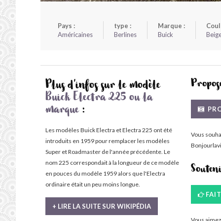
Pays :
type :
Marque :
Coul
Américaines
Berlines
Buick
Beig
Propose
Plus d'infos sur le modèle
Buick Electra 225 ou la
PRO
marque
:
Les modèles Buick Electra et Electra 225 ont été
Vous souha
introduits en 1959 pour remplacer les modèles
Bonjourlavi
Super et Roadmaster de l'année précédente. Le
nom 225 correspondait à la longueur de ce modèle
Souten
en pouces du modèle 1959 alors que l'Electra
ordinaire était un peu moins longue.
FAI
+ LIRE LA SUITE SUR WIKIPÉDIA
Vous aimez 