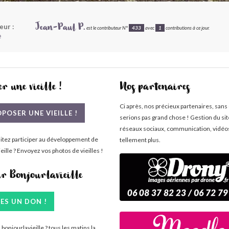
eur :
Jean-Paul P.
est le contributeur N°
433
avec
1
contributions à ce jour.
e
r une vieille !
Nos partenaires
Ci après, nos précieux partenaires, sans
POSER UNE VIEILLE !
serions pas grand chose ! Gestion du si
réseaux sociaux, communication, vidéo
itez participer au développement de
tellement plus.
eille ? Envoyez vos photos de vieilles !
ir Bonjourlavieille
TES UN DON !
bonjourlavieille ? tous les matins la