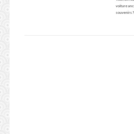
voiture an
souvenirs ?