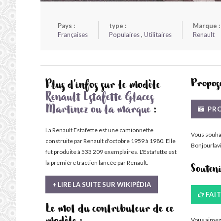
Pays :
type :
Marque :
Françaises
Populaires
,
Utilitaires
Renault
Propose
Plus d'infos sur le modèle
Renault Estafette Glaces
PRO
Martinez ou la marque
:
La Renault Estafette est une camionnette
Vous souha
construite par Renault d'octobre 1959 à 1980. Elle
Bonjourlavi
fut produite à 533 209 exemplaires. L'Estafette est
la première traction lancée par Renault.
Souten
+ LIRE LA SUITE SUR WIKIPÉDIA
FAI
Le mot du contributeur de ce
Vous aimez 