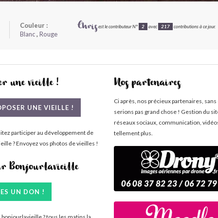
Couleur :
Chris
est le contributeur N°
2
avec
217
contributions à ce jour.
Blanc
,
Rouge
r une vieille !
Nos partenaires
Ci après, nos précieux partenaires, sans
POSER UNE VIEILLE !
serions pas grand chose ! Gestion du si
réseaux sociaux, communication, vidéo
itez participer au développement de
tellement plus.
eille ? Envoyez vos photos de vieilles !
ir Bonjourlavieille
TES UN DON !
bonjourlavieille ? tous les matins la