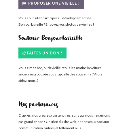
PROPOSER UNE VIEILLE !
BONJOURLAVIEILLE ?
Vous souhaitez participer au développement de
MODÈLES ET MARQUES
Bonjourlavieille ? Envoyez vos photos de vieilles !
COMMENT FONCTIONNE BLV ?
Soutenir Bonjourlavieille
FAITES UN DON !
Vous aimez bonjourlavieille ? tous les matins la voiture
ancienne proposée vous rappelle des souvenirs ? Alors
aidez-nous ;)
Nos partenaires
Ci après, nos précieux partenaires, sans qui nous ne serions
pas grand chose ! Gestion du site web, des réseaux sociaux,
communication, vidéos et tellement plus.