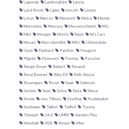
Lagonda
Lamborghini
Lancia
Land Rover
Ligier
Lincoln
Lomax
Lotus
Marcos
Maserati
Matra
Mazda
Mercedes
Mercury
Messerschmitt
MG
Mini
Morgan
Morris
Nash
NG Cars
Nissan
Non-identifié
NSU
Oldsmobile
Opel
Panhard
Panther
Peugeot
Pilgrim
Plymouth
Pontiac
Porsche
Range Rover
Reliant
Renault
René Bonnet
Riley Elf
Rolls Royce
Rosengart
Rover
Saab
Salmson
Saviem
Seat
Setra
Siata
Simca
Skoda
sms Tilbury
Sterling
Studebaker
Sunbeam
Talbot
Teilhol
Toyota
Triumph
UAZ
UMM
Vanden Plas
Vauxhall
VEB
Vespa
Vilac