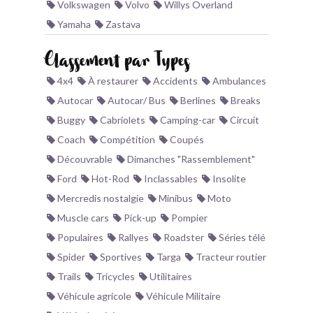
Volkswagen
Volvo
Willys Overland
Yamaha
Zastava
Classement par Types
4x4
À restaurer
Accidents
Ambulances
Autocar
Autocar/ Bus
Berlines
Breaks
Buggy
Cabriolets
Camping-car
Circuit
Coach
Compétition
Coupés
Découvrable
Dimanches "Rassemblement"
Ford
Hot-Rod
Inclassables
Insolite
Mercredis nostalgie
Minibus
Moto
Muscle cars
Pick-up
Pompier
Populaires
Rallyes
Roadster
Séries télé
Spider
Sportives
Targa
Tracteur routier
Trails
Tricycles
Utilitaires
Véhicule agricole
Véhicule Militaire