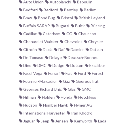
Auto Union
Autobianchi
Baboulin
Bedford
Bedford
Bentley
Berliet
Bmw
Bond Bug
Bristol
British Leyland
Buffalo SARAP
Bugatti
Buick
Büssing
Cadillac
Caterham
CG
Chausson
Chenard et Walcker
Chevrolet
Chrysler
Citroën
Dacia
Daf
Daimler
Datsun
De Tomaso
Delage
Deutsch-Bonnet
Dino
DMC
Dodge
Dutton
Excalibur
Facel Vega
Ferrari
Fiat
Ford
Forest
Fournier-Marcadier
Gaz
Georges Irat
Georges Richard Unic
Glas
GMC
Hillman
Holden
Honda
Hotchkiss
Hudson
Humber Hawk
Hymer AG
International Harvester
Iran Khodro
Jaguar
Jeep
Jensen
Kenworth
Lada