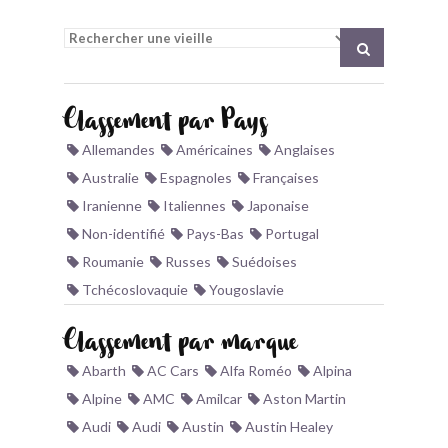
BONJOURLAVIEILLE ?
MODÈLES ET MARQUES
Classement par Pays
COMMENT FONCTIONNE BLV ?
Allemandes
Américaines
Anglaises
Australie
Espagnoles
Françaises
Iranienne
Italiennes
Japonaise
Non-identifié
Pays-Bas
Portugal
Roumanie
Russes
Suédoises
Tchécoslovaquie
Yougoslavie
Classement par marque
Abarth
AC Cars
Alfa Roméo
Alpina
Alpine
AMC
Amilcar
Aston Martin
Audi
Audi
Austin
Austin Healey